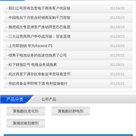
·
我们公司所有负责电子商务客户供应链
2013/6/10
·
中国电信下月联合经销商采购千万部智
2012/5/23
·
雅虎或出售亚洲资产推动阿里巴巴集团
2012/5/23
·
三大运营商用户争夺战升级：管道是绕
2012/5/23
·
上市即脱销 华为Ascend P1
2012/5/23
·
锂离子电池业务的低迷也拖累了公司
2012/5/21
·
松下财报巨亏 电视业务成拖累
2012/5/21
·
此次再度下调存款准备金率意味着货币
2012/5/21
·
存款准备金率即将下调 有利提振银行
2012/5/21
产品分类
公司产品
聚氨酯抗老化剂
聚氨酯抗静电剂
聚烯烃耐刮擦剂